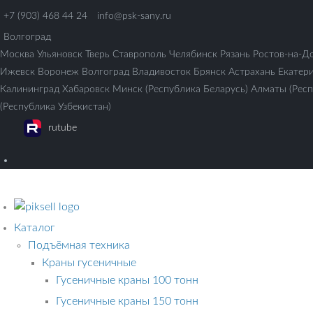
+7 (903) 468 44 24
info@psk-sany.ru
Волгоград
Москва
Ульяновск
Тверь
Ставрополь
Челябинск
Рязань
Ростов-на-Д
Ижевск
Воронеж
Волгоград
Владивосток
Брянск
Астрахань
Екатер
Калининград
Хабаровск
Минск (Республика Беларусь)
Алматы (Респ
(Республика Узбекистан)
rutube
Каталог
Подъёмная техника
Краны гусеничные
Гусеничные краны 100 тонн
Гусеничные краны 150 тонн