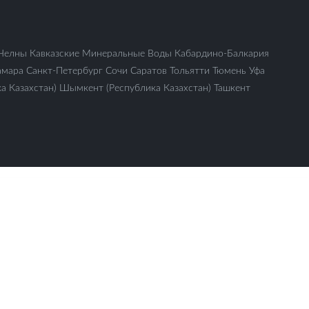
Челны
Кавказские Минеральные Воды
Кабардино-Балкария
амара
Санкт-Петербург
Сочи
Саратов
Тольятти
Тюмень
Уфа
а Казахстан)
Шымкент (Республика Казахстан)
Ташкент