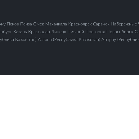
ону
Псков
Пенза
Омск
Махачкала
Красноярск
Саранск
Набережные 
инбург
Казань
Краснодар
Липецк
Нижний Новгород
Новосибирск
С
ублика Казахстан)
Астана (Республика Казахстан)
Атырау (Республик