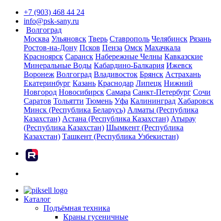
+7 (903) 468 44 24
info@psk-sany.ru
Волгоград
Москва
Ульяновск
Тверь
Ставрополь
Челябинск
Рязань
Ростов-на-Дону
Псков
Пенза
Омск
Махачкала
Красноярск
Саранск
Набережные Челны
Кавказские
Минеральные Воды
Кабардино-Балкария
Ижевск
Воронеж
Волгоград
Владивосток
Брянск
Астрахань
Екатеринбург
Казань
Краснодар
Липецк
Нижний
Новгород
Новосибирск
Самара
Санкт-Петербург
Сочи
Саратов
Тольятти
Тюмень
Уфа
Калининград
Хабаровск
Минск (Республика Беларусь)
Алматы (Республика
Казахстан)
Астана (Республика Казахстан)
Атырау
(Республика Казахстан)
Шымкент (Республика
Казахстан)
Ташкент (Республика Узбекистан)
rutube
Каталог
Подъёмная техника
Краны гусеничные