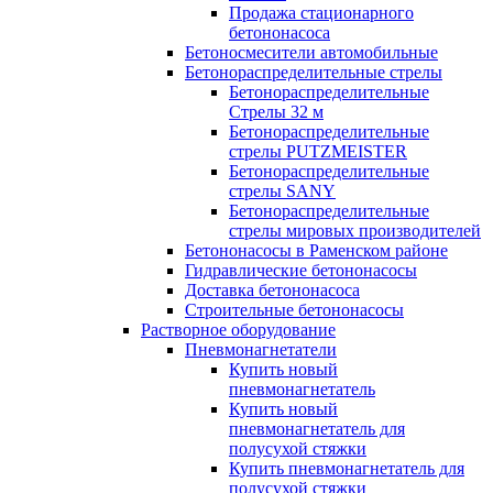
Продажа стационарного
бетононасоса
Бетоносмесители автомобильные
Бетонораспределительные стрелы
Бетонораспределительные
Стрелы 32 м
Бетонораспределительные
стрелы PUTZMEISTER
Бетонораспределительные
стрелы SANY
Бетонораспределительные
стрелы мировых производителей
Бетононасосы в Раменском районе
Гидравлические бетононасосы
Доставка бетононасоса
Строительные бетононасосы
Растворное оборудование
Пневмонагнетатели
Купить новый
пневмонагнетатель
Купить новый
пневмонагнетатель для
полусухой стяжки
Купить пневмонагнетатель для
полусухой стяжки