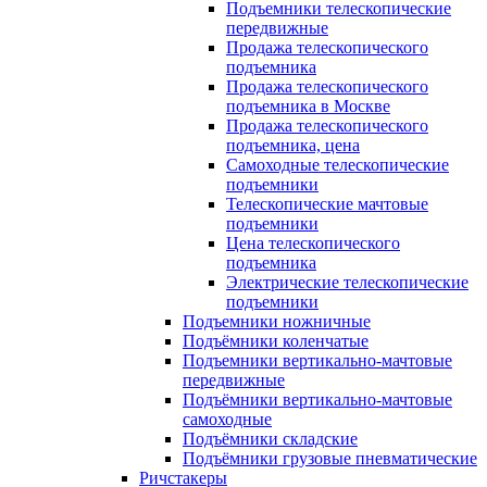
Подъемники телескопические
передвижные
Продажа телескопического
подъемника
Продажа телескопического
подъемника в Москве
Продажа телескопического
подъемника, цена
Самоходные телескопические
подъемники
Телескопические мачтовые
подъемники
Цена телескопического
подъемника
Электрические телескопические
подъемники
Подъемники ножничные
Подъёмники коленчатые
Подъемники вертикально-мачтовые
передвижные
Подъёмники вертикально-мачтовые
самоходные
Подъёмники складские
Подъёмники грузовые пневматические
Ричстакеры