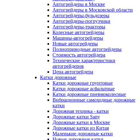
Автогрейдеры в Москве
Автогрейдеры в Московской области
Автогрейдеры-бульдозеры
Автогрейдеры-погрузчики
Автогрейдеры-тракторы
Колесные автогрейдеры
Машины-автогрейдеры
Новые автогрейдеры
Полноприводные автогрейдеры
Стоимость автогрейдера
Технические характеристики
автогрейдеров
Цена автогрейдера
Катки дорожные
Катки дорожные грунтовые
Катки дорожные асфальтные
Катки дорожные пневмоколесные
Вибрационные самоходные дорожные
катки
Дорожная техника - катки
Дорожные катки Sany
Дорожные катки в Москве
Дорожные катки из Китая
Маленькие дорожные катки
Новые дорожные катки