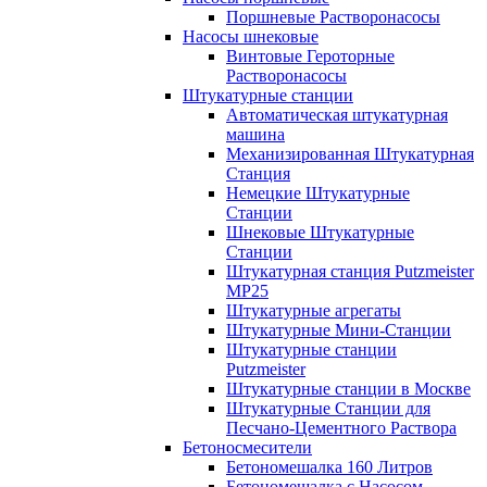
Поршневые Растворонасосы
Насосы шнековые
Винтовые Героторные
Растворонасосы
Штукатурные станции
Автоматическая штукатурная
машина
Механизированная Штукатурная
Станция
Немецкие Штукатурные
Станции
Шнековые Штукатурные
Станции
Штукатурная станция Putzmeister
MP25
Штукатурные агрегаты
Штукатурные Мини-Станции
Штукатурные станции
Putzmeister
Штукатурные станции в Москве
Штукатурные Станции для
Песчано-Цементного Раствора
Бетоносмесители
Бетономешалка 160 Литров
Бетономешалка с Насосом