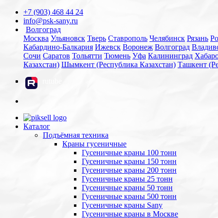
+7 (903) 468 44 24
info@psk-sany.ru
Волгоград
Москва
Ульяновск
Тверь
Ставрополь
Челябинск
Рязань
Ро
Кабардино-Балкария
Ижевск
Воронеж
Волгоград
Владив
Сочи
Саратов
Тольятти
Тюмень
Уфа
Калининград
Хабар
Казахстан)
Шымкент (Республика Казахстан)
Ташкент (Р
rutube
Каталог
Подъёмная техника
Краны гусеничные
Гусеничные краны 100 тонн
Гусеничные краны 150 тонн
Гусеничные краны 200 тонн
Гусеничные краны 25 тонн
Гусеничные краны 50 тонн
Гусеничные краны 500 тонн
Гусеничные краны Sany
Гусеничные краны в Москве