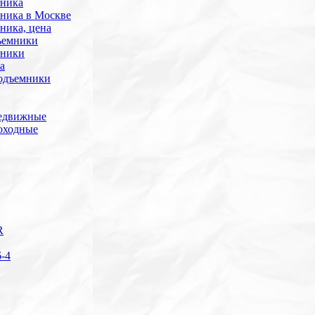
мника
мника в Москве
ника, цена
ъемники
мники
а
подъемники
редвижные
оходные
R
-4