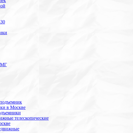
лек
ной
630
ики
ПМГ
 подъемник
ики в Москве
одъемники
ижные телескопические
оскве
редвижные