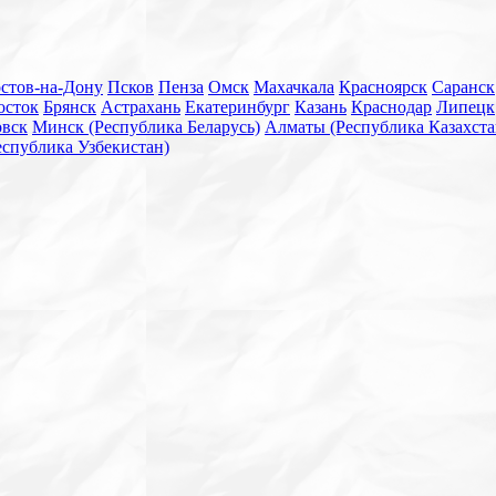
стов-на-Дону
Псков
Пенза
Омск
Махачкала
Красноярск
Саранск
осток
Брянск
Астрахань
Екатеринбург
Казань
Краснодар
Липецк
овск
Минск (Республика Беларусь)
Алматы (Республика Казахста
еспублика Узбекистан)