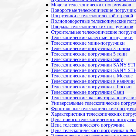
Модели телескопических погрузчиков
Поворотные телескопические погрузчи
Погрузчики с телескопической стрелой
Полноповоротные телескопические пог
Продажа телескопических погрузчиков
Строительные телескопические погрузч
Телескопические колесные погрузчики
Телескопические мини-погрузчики
Телескопические погрузчики 3 тонны
Телескопические погрузчики 5 тонн
Телескопические погрузчики Sany
Телескопические погрузчики SANY ST
Телескопические погрузчики SANY ST
Телескопические погрузчики в Москве
Телескопические погрузчики в наличии
Телескопические погрузчики в России
Телескопические погрузчики Сани
Телескопические экскаваторы-погрузчи
Универсальные телескопические погруз
Фронтальные телескопические погрузч
Характеристики телескопических погру
Цена нового телескопического погрузчи
Цена телескопического погрузчика
Цена телескопического погрузчика в Ро
Электрические телескопические погруз