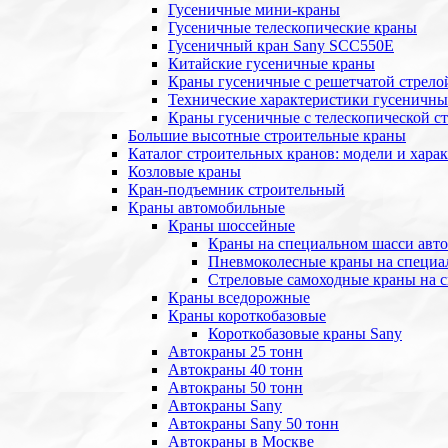
Гусеничные мини-краны
Гусеничные телескопические краны
Гусеничный кран Sany SCC550E
Китайские гусеничные краны
Краны гусеничные с решетчатой стрело
Технические характеристики гусеничны
Краны гусеничные с телескопической с
Большие высотные строительные краны
Каталог строительных кранов: модели и хара
Козловые краны
Кран-подъемник строительный
Краны автомобильные
Краны шоссейные
Краны на специальном шасси авт
Пневмоколесные краны на специа
Стреловые самоходные краны на 
Краны вседорожные
Краны короткобазовые
Короткобазовые краны Sany
Автокраны 25 тонн
Автокраны 40 тонн
Автокраны 50 тонн
Автокраны Sany
Автокраны Sany 50 тонн
Автокраны в Москве