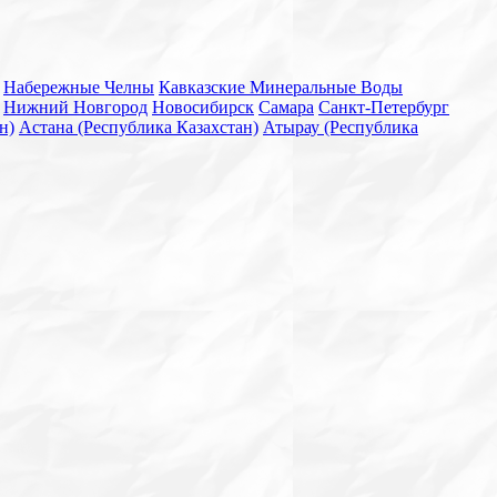
Набережные Челны
Кавказские Минеральные Воды
Нижний Новгород
Новосибирск
Самара
Санкт-Петербург
н)
Астана (Республика Казахстан)
Атырау (Республика