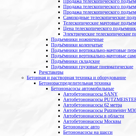
Продажа телескопического подъе
Продажа телескопического подъе
Продажа телескопического подъем
Самоходные телескопические под
Телескопические мачтовые подъе
Цена телескопического подъемник
Электрические телескопические 
Подъемники ножничные
Подъёмники коленчатые
Подъемники вертикально-мачтовые пе
Подъёмники вертикально-мачтовые сам
Подъёмники складские
Подъёмники грузовые пневматические
Ричстакеры
Бетонная и растворная техника и оборудование
Бетонораспределительная техника
Бетононасосы автомобильные
Автобетононасосы SANY
Автобетононасосы PUTZMEISTE
Автобетононасосы 62 метра
Автобетононасосы Putzmeister M36
Автобетононасосы в области
Автобетононасосы Москвы
Бетононасос авто
Бетононасосы на шасси