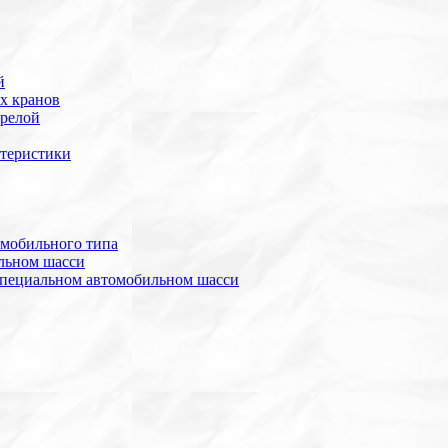
й
х кранов
трелой
ктеристики
омобильного типа
льном шасси
специальном автомобильном шасси