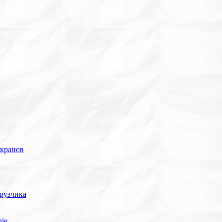
 кранов
грузчика
ie