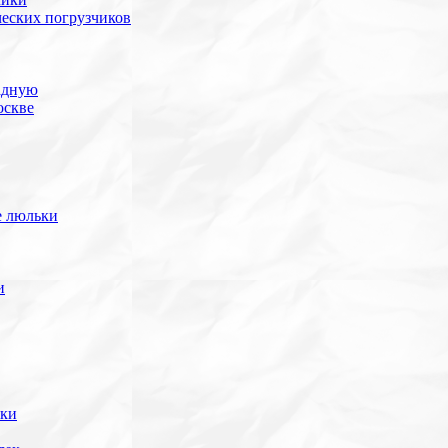
ческих погрузчиков
адную
оскве
е люльки
и
ики