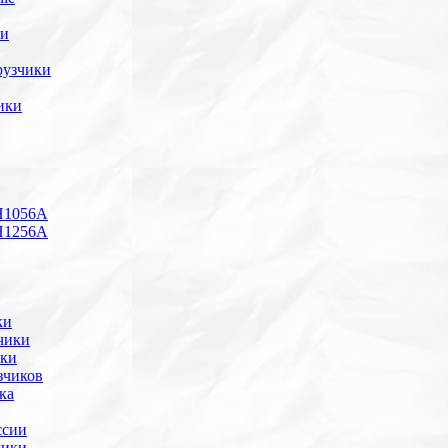
ки
рузчики
ики
H1056А
H1256A
ки
чики
ики
зчиков
ка
ссии
чики