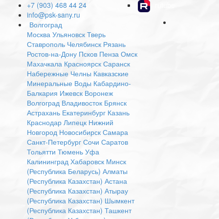
+7 (903) 468 44 24
rutube
info@psk-sany.ru
Волгоград
Москва
Ульяновск
Тверь
Ставрополь
Челябинск
Рязань
Ростов-на-Дону
Псков
Пенза
Омск
Махачкала
Красноярск
Саранск
Набережные Челны
Кавказские
Минеральные Воды
Кабардино-
Балкария
Ижевск
Воронеж
Волгоград
Владивосток
Брянск
Астрахань
Екатеринбург
Казань
Краснодар
Липецк
Нижний
Новгород
Новосибирск
Самара
Санкт-Петербург
Сочи
Саратов
Тольятти
Тюмень
Уфа
Калининград
Хабаровск
Минск
(Республика Беларусь)
Алматы
(Республика Казахстан)
Астана
(Республика Казахстан)
Атырау
(Республика Казахстан)
Шымкент
(Республика Казахстан)
Ташкент