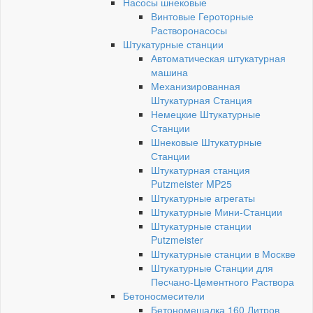
Насосы шнековые
Винтовые Героторные
Растворонасосы
Штукатурные станции
Автоматическая штукатурная
машина
Механизированная
Штукатурная Станция
Немецкие Штукатурные
Станции
Шнековые Штукатурные
Станции
Штукатурная станция
Putzmeister MP25
Штукатурные агрегаты
Штукатурные Мини-Станции
Штукатурные станции
Putzmeister
Штукатурные станции в Москве
Штукатурные Станции для
Песчано-Цементного Раствора
Бетоносмесители
Бетономешалка 160 Литров